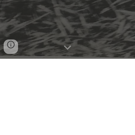
CCA 30 anos - De Sta. Escolástica ao IAA
No início da década de 1950, o então prefeito de Araras,
Hermínio Ometto - que também era o Vice-Presidente
da Associação de Usineiros do Estado de São Paulo -
liderou as buscas para a construção de uma escola
agroindustrial no município, tendo em vista que
defendia a necessidade de qualificação